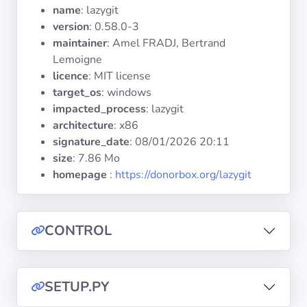
Systèmes
name
: lazygit
d'exploitation
version
: 0.58.0-3
maintainer
: Amel FRADJ, Bertrand
Lemoigne
Catégories
licence
: MIT license
target_os
: windows
Licences
impacted_process
: lazygit
architecture
: x86
LIENS
signature_date
:
08/01/2026 20:11
UTILES
size
: 7.86 Mo
homepage
:
https://donorbox.org/lazygit
Documentation
Tranquil IT
CONTROL
Forum
SETUP.PY
Liste de