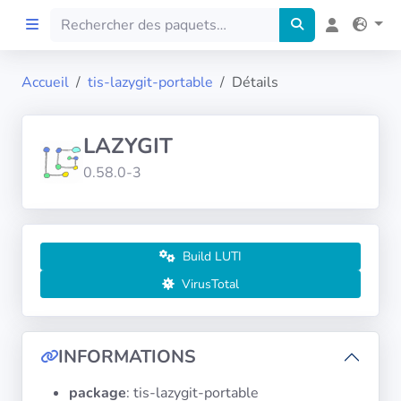
Accueil
tis-lazygit-portable
Détails
Accueil
LAZYGIT
Preprod
0.58.0-3
À propos
FILTRES
Build LUTI
VirusTotal
Langues
Architectures
INFORMATIONS
package
: tis-lazygit-portable