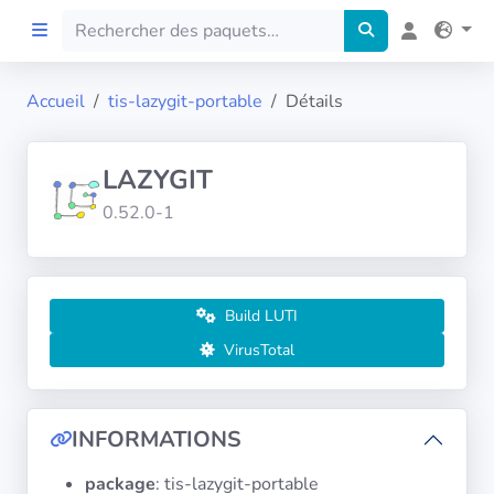
Accueil
tis-lazygit-portable
Détails
Accueil
LAZYGIT
Preprod
0.52.0-1
À propos
FILTRES
Build LUTI
VirusTotal
Langues
Architectures
INFORMATIONS
package
: tis-lazygit-portable