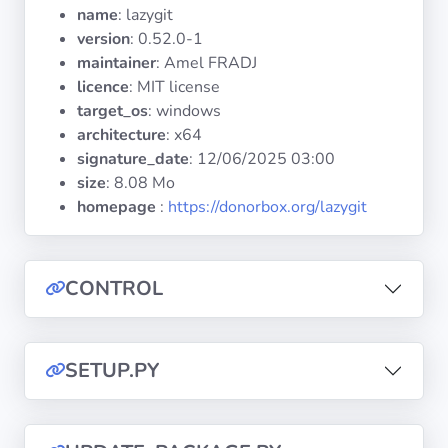
Systèmes
name
: lazygit
d'exploitation
version
: 0.52.0-1
maintainer
: Amel FRADJ
licence
: MIT license
Catégories
target_os
: windows
architecture
: x64
Licences
signature_date
:
12/06/2025 03:00
size
: 8.08 Mo
LIENS
homepage
:
https://donorbox.org/lazygit
UTILES
Documentation
CONTROL
Tranquil IT
SETUP.PY
Forum
Liste de