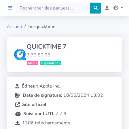
Accueil
tis-quicktime
Accueil
QUICKTIME 7
Preprod
7.79.80.95
Media
Dependency
À propos
FILTRES
Éditeur:
Apple Inc.
Date de signature:
18/05/2024 13:02
Langues
Site officiel
Architectures
Suivi par LUTI:
7.7.9
1306 téléchargements