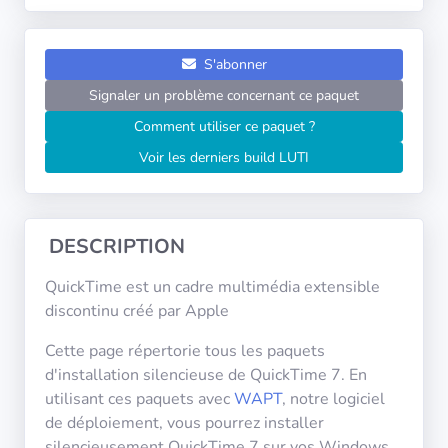
Systèmes
d'exploitation
S'abonner
Catégories
Signaler un problème concernant ce paquet
Comment utiliser ce paquet ?
Licences
Voir les derniers build LUTI
LIENS
UTILES
DESCRIPTION
Documentation
QuickTime est un cadre multimédia extensible
discontinu créé par Apple
Tranquil IT
Cette page répertorie tous les paquets
d'installation silencieuse de QuickTime 7. En
Forum
utilisant ces paquets avec
WAPT
, notre logiciel
de déploiement, vous pourrez installer
silencieusement QuickTime 7 sur vos Windows.
Liste de