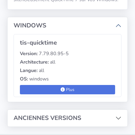
diffusion
Politiques de
WINDOWS
confidentialité
tis-quicktime
CGU
Version:
7.79.80.95-5
Copyright
Architecture:
all
©
Langue:
all
Tranquil
OS:
windows
IT
2012
Plus
-
2026
ANCIENNES VERSIONS