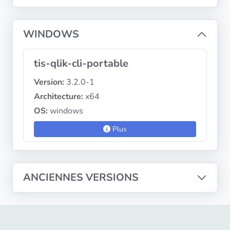
diffusion
WINDOWS
Politiques de
confidentialité
tis-qlik-cli-portable
CGU
Version:
3.2.0-1
Architecture:
x64
Copyright
OS:
windows
©
Tranquil
Plus
IT
2012
-
ANCIENNES VERSIONS
2026