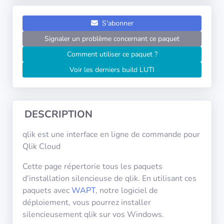
Systèmes
d'exploitation
S'abonner
Signaler un problème concernant ce paquet
Catégories
Comment utiliser ce paquet ?
Voir les derniers build LUTI
Licences
LIENS
UTILES
DESCRIPTION
Documentation
qlik est une interface en ligne de commande pour
Qlik Cloud
Tranquil IT
Cette page répertorie tous les paquets
d'installation silencieuse de qlik. En utilisant ces
paquets avec
WAPT
, notre logiciel de
Forum
déploiement, vous pourrez installer
silencieusement qlik sur vos Windows.
Liste de