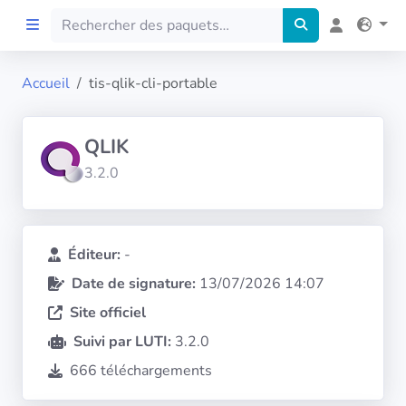
Accueil
tis-qlik-cli-portable
Accueil
QLIK
Preprod
3.2.0
À propos
FILTRES
Éditeur:
-
Date de signature:
13/07/2026 14:07
Langues
Site officiel
Suivi par LUTI:
3.2.0
Architectures
666 téléchargements