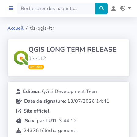
Accueil
tis-qgis-ltr
Accueil
QGIS LONG TERM RELEASE
Preprod
3.44.12
Utilities
À propos
FILTRES
Éditeur:
QGIS Development Team
Date de signature:
13/07/2026 14:41
Langues
Site officiel
Architectures
Suivi par LUTI:
3.44.12
24376 téléchargements