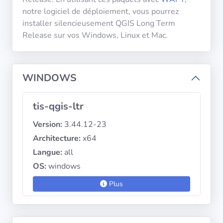
diffusion
notre logiciel de déploiement, vous pourrez
installer silencieusement QGIS Long Term
Release sur vos Windows, Linux et Mac.
Politiques de
confidentialité
WINDOWS
CGU
Copyright
tis-qgis-ltr
©
Version:
3.44.12-23
Tranquil
IT
Architecture:
x64
2012
Langue:
all
-
OS:
windows
2026
Plus