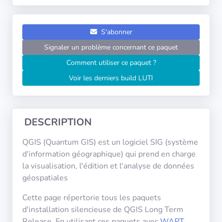
Systèmes
d'exploitation
S'abonner
Catégories
Signaler un problème concernant ce paquet
Comment utiliser ce paquet ?
Licences
Voir les derniers build LUTI
LIENS
UTILES
DESCRIPTION
Documentation
QGIS (Quantum GIS) est un logiciel SIG (système
d'information géographique) qui prend en charge
Tranquil IT
la visualisation, l'édition et l'analyse de données
géospatiales
Forum
Cette page répertorie tous les paquets
d'installation silencieuse de QGIS Long Term
Release. En utilisant ces paquets avec
WAPT
,
Liste de