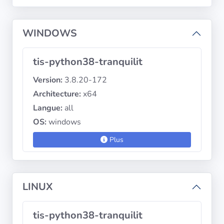
diffusion
WINDOWS
Politiques de
confidentialité
tis-python38-tranquilit
CGU
Version:
3.8.20-172
Architecture:
x64
Copyright
Langue:
all
©
OS:
windows
Tranquil
IT
Plus
2012
-
2026
LINUX
tis-python38-tranquilit