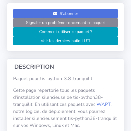
Systèmes
d'exploitation
S'abonner
Signaler un problème concernant ce paquet
Catégories
Comment utiliser ce paquet ?
Voir les derniers build LUTI
Licences
LIENS
UTILES
DESCRIPTION
Documentation
Paquet pour tis-python-3.8-tranquilit
Cette page répertorie tous les paquets
Tranquil IT
d'installation silencieuse de tis-python38-
tranquilit. En utilisant ces paquets avec
WAPT
,
notre logiciel de déploiement, vous pourrez
Forum
installer silencieusement tis-python38-tranquilit
sur vos Windows, Linux et Mac.
Liste de