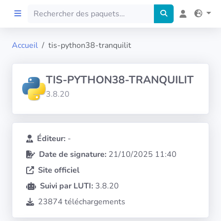
Accueil
tis-python38-tranquilit
Accueil
TIS-PYTHON38-TRANQUILIT
Preprod
3.8.20
À propos
FILTRES
Éditeur:
-
Date de signature:
21/10/2025 11:40
Langues
Site officiel
Suivi par LUTI:
3.8.20
Architectures
23874 téléchargements