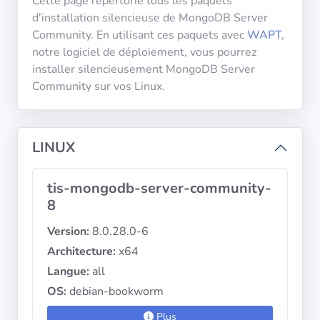
Cette page répertorie tous les paquets
diffusion
d'installation silencieuse de MongoDB Server
Community. En utilisant ces paquets avec
WAPT
,
notre logiciel de déploiement, vous pourrez
Politiques de
confidentialité
installer silencieusement MongoDB Server
Community sur vos Linux.
CGU
Copyright
LINUX
©
Tranquil
tis-mongodb-server-community-
IT
8
2012
-
Version:
8.0.28.0-6
2026
Architecture:
x64
Langue:
all
OS:
debian-bookworm
Plus