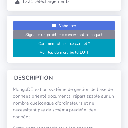
1721 téléchargements
Systèmes
d'exploitation
Catégories
S'abonner
Signaler un problème concernant ce paquet
Licences
Comment utiliser ce paquet ?
Voir les derniers build LUTI
LIENS
UTILES
Documentation
DESCRIPTION
MongoDB est un système de gestion de base de
Tranquil IT
données orienté documents, répartissable sur un
nombre quelconque d'ordinateurs et ne
nécessitant pas de schéma prédéfini des
Forum
données.
Liste de