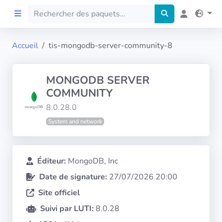
Accueil
tis-mongodb-server-community-8
Accueil
MONGODB SERVER
Preprod
COMMUNITY
8.0.28.0
À propos
System and network
FILTRES
Éditeur:
MongoDB, Inc
Langues
Date de signature:
27/07/2026 20:00
Site officiel
Architectures
Suivi par LUTI:
8.0.28