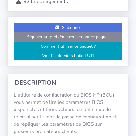
32 téléchargements
Systèmes
d'exploitation
Catégories
S'abonner
Signaler un problème concernant ce paquet
Licences
Comment utiliser ce paquet ?
Voir les derniers build LUTI
LIENS
UTILES
Documentation
DESCRIPTION
L'utilitaire de configuration du BIOS HP (BCU)
Tranquil IT
vous permet de lire les paramètres BIOS
disponibles et leurs valeurs, de définir ou de
réinitialiser le mot de passe de configuration et
Forum
de répliquer les paramètres du BIOS sur
plusieurs ordinateurs clients.
Liste de