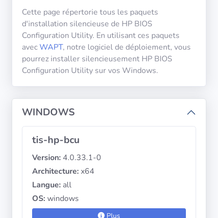
diffusion
Cette page répertorie tous les paquets
d'installation silencieuse de HP BIOS
Configuration Utility. En utilisant ces paquets
Politiques de
confidentialité
avec
WAPT
, notre logiciel de déploiement, vous
pourrez installer silencieusement HP BIOS
Configuration Utility sur vos Windows.
CGU
Copyright
©
WINDOWS
Tranquil
IT
tis-hp-bcu
2012
-
Version:
4.0.33.1-0
2026
Architecture:
x64
Langue:
all
OS:
windows
Plus