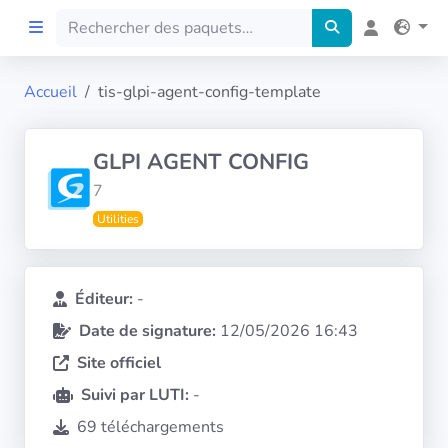
Accueil
tis-glpi-agent-config-template
Accueil
GLPI AGENT CONFIG
Preprod
7
Utilities
À propos
FILTRES
Éditeur:
-
Date de signature:
12/05/2026 16:43
Langues
Site officiel
Architectures
Suivi par LUTI:
-
69 téléchargements