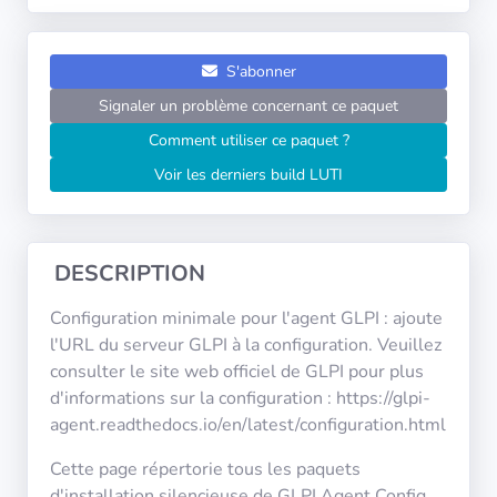
Systèmes
d'exploitation
S'abonner
Catégories
Signaler un problème concernant ce paquet
Comment utiliser ce paquet ?
Licences
Voir les derniers build LUTI
LIENS
UTILES
DESCRIPTION
Documentation
Configuration minimale pour l'agent GLPI : ajoute
l'URL du serveur GLPI à la configuration. Veuillez
Tranquil IT
consulter le site web officiel de GLPI pour plus
d'informations sur la configuration : https://glpi-
agent.readthedocs.io/en/latest/configuration.html
Forum
Cette page répertorie tous les paquets
d'installation silencieuse de GLPI Agent Config.
Liste de