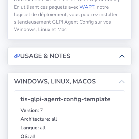
diffusion
En utilisant ces paquets avec
WAPT
, notre
logiciel de déploiement, vous pourrez installer
silencieusement GLPI Agent Config sur vos
Politiques de
confidentialité
Windows, Linux et Mac.
CGU
USAGE & NOTES
Copyright
©
Tranquil
WINDOWS, LINUX, MACOS
IT
2012
tis-glpi-agent-config-template
-
2026
Version:
7
Architecture:
all
Langue:
all
OS:
all