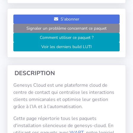
Systèmes
d'exploitation
S'abonner
Catégories
Signaler un problème concernant ce paquet
Comment utiliser ce paquet ?
Licences
Voir les derniers build LUTI
LIENS
UTILES
DESCRIPTION
Documentation
Genesys Cloud est une plateforme cloud de
centre de contact qui centralise les interactions
Tranquil IT
clients omnicanales et optimise leur gestion
grâce à l’IA et à l’automatisation.
Forum
Cette page répertorie tous les paquets
d'installation silencieuse de genesys-cloud. En
utilisant ces paquets avec
WAPT
, notre logiciel
Liste de