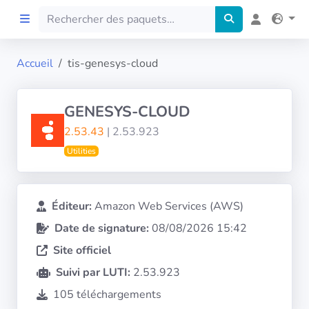
Accueil
tis-genesys-cloud
Accueil
GENESYS-CLOUD
Preprod
2.53.43
| 2.53.923
Utilities
À propos
FILTRES
Éditeur:
Amazon Web Services (AWS)
Date de signature:
08/08/2026 15:42
Langues
Site officiel
Architectures
Suivi par LUTI:
2.53.923
105 téléchargements