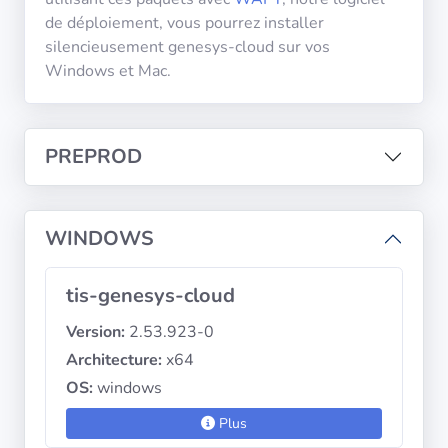
diffusion
de déploiement, vous pourrez installer
silencieusement genesys-cloud sur vos
Windows et Mac.
Politiques de
confidentialité
PREPROD
CGU
Copyright
©
WINDOWS
Tranquil
IT
tis-genesys-cloud
2012
-
Version:
2.53.923-0
2026
Architecture:
x64
OS:
windows
Plus