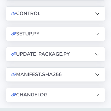
diffusion
CONTROL
Politiques de
confidentialité
SETUP.PY
CGU
Copyright
UPDATE_PACKAGE.PY
©
Tranquil
IT
MANIFEST.SHA256
2012
-
2026
CHANGELOG