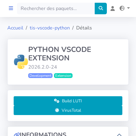
Accueil
tis-vscode-python
Détails
Accueil
PYTHON VSCODE
Preprod
EXTENSION
2026.2.0-24
À propos
Development
Extension
FILTRES
Langues
Build LUTI
VirusTotal
Architectures
INFORMATIONS