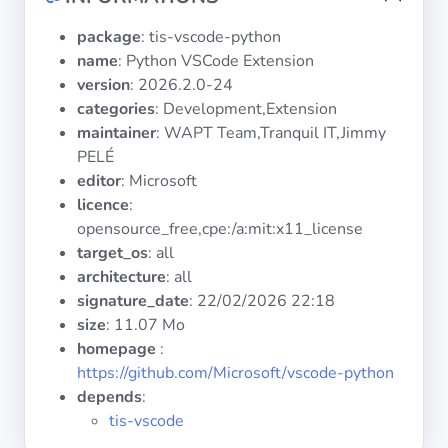
Systèmes
d'exploitation
package
: tis-vscode-python
name
: Python VSCode Extension
version
: 2026.2.0-24
Catégories
categories
: Development,Extension
maintainer
: WAPT Team,Tranquil IT,Jimmy
Licences
PELÉ
editor
: Microsoft
LIENS
licence
:
UTILES
opensource_free,cpe:/a:mit:x11_license
target_os
: all
Documentation
architecture
: all
signature_date
:
22/02/2026 22:18
Tranquil IT
size
: 11.07 Mo
homepage
:
https://github.com/Microsoft/vscode-python
Forum
depends
:
tis-vscode
Liste de