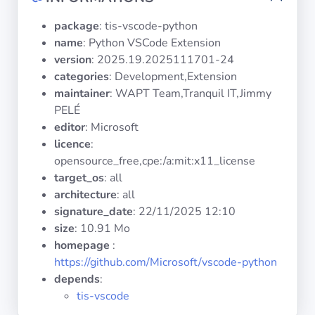
Systèmes
d'exploitation
package
: tis-vscode-python
name
: Python VSCode Extension
version
: 2025.19.2025111701-24
Catégories
categories
: Development,Extension
maintainer
: WAPT Team,Tranquil IT,Jimmy
Licences
PELÉ
editor
: Microsoft
LIENS
licence
:
UTILES
opensource_free,cpe:/a:mit:x11_license
target_os
: all
Documentation
architecture
: all
signature_date
:
22/11/2025 12:10
Tranquil IT
size
: 10.91 Mo
homepage
:
https://github.com/Microsoft/vscode-python
Forum
depends
:
tis-vscode
Liste de