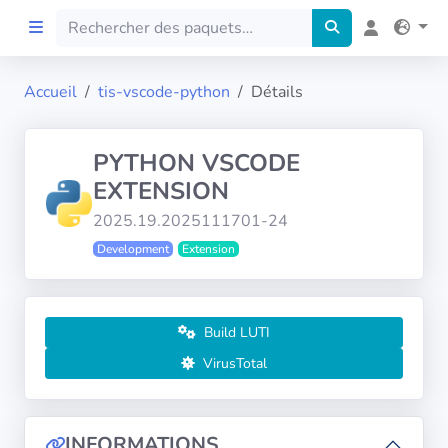
Accueil
tis-vscode-python
Détails
Accueil
PYTHON VSCODE
Preprod
EXTENSION
2025.19.2025111701-24
À propos
Development
Extension
FILTRES
Langues
Build LUTI
VirusTotal
Architectures
INFORMATIONS