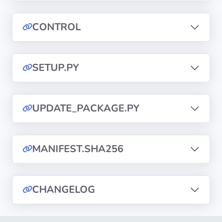
diffusion
CONTROL
Politiques de
confidentialité
SETUP.PY
CGU
Copyright
UPDATE_PACKAGE.PY
©
Tranquil
IT
MANIFEST.SHA256
2012
-
2026
CHANGELOG