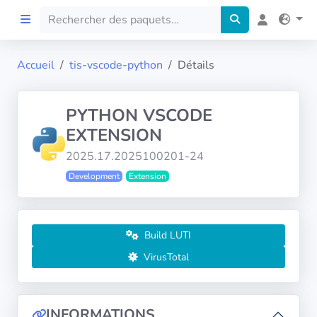
Accueil
tis-vscode-python
Détails
Accueil
PYTHON VSCODE
Preprod
EXTENSION
2025.17.2025100201-24
À propos
Development
Extension
FILTRES
Langues
Build LUTI
VirusTotal
Architectures
INFORMATIONS