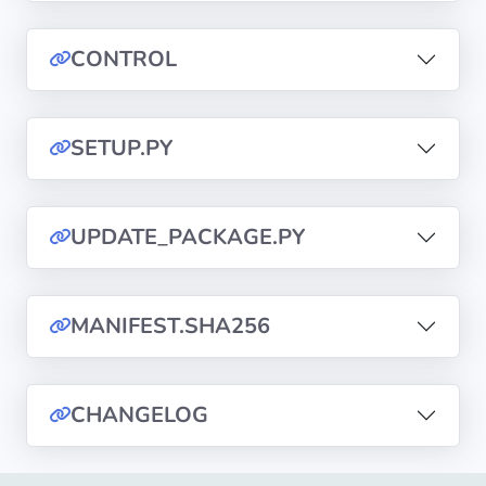
diffusion
CONTROL
Politiques de
confidentialité
SETUP.PY
CGU
Copyright
UPDATE_PACKAGE.PY
©
Tranquil
IT
MANIFEST.SHA256
2012
-
2026
CHANGELOG