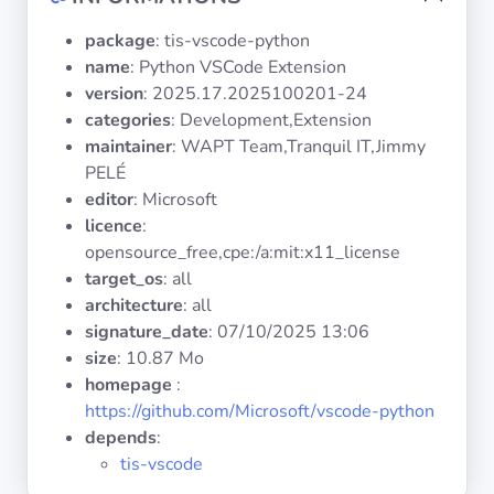
Systèmes
d'exploitation
package
: tis-vscode-python
name
: Python VSCode Extension
version
: 2025.17.2025100201-24
Catégories
categories
: Development,Extension
maintainer
: WAPT Team,Tranquil IT,Jimmy
Licences
PELÉ
editor
: Microsoft
LIENS
licence
:
UTILES
opensource_free,cpe:/a:mit:x11_license
target_os
: all
Documentation
architecture
: all
signature_date
:
07/10/2025 13:06
Tranquil IT
size
: 10.87 Mo
homepage
:
https://github.com/Microsoft/vscode-python
Forum
depends
:
tis-vscode
Liste de