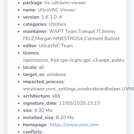
package
: tis-ultravnc-viewer
Systèmes
d'exploitation
name
: UltraVNC Viewer
version
: 1.6.1.0-4
categories
: Utilities
Catégories
maintainer
: WAPT Team,Tranquil IT,Jimmy
PELÉ,Morgan HINESTROSA,Clément Baziret
Licences
editor
: UltraVNC Team
licence
:
LIENS
opensource_free,cpe:/a:gnu:gpl_v3,wapt_public
UTILES
locale
: all
target_os
: windows
Documentation
impacted_process
:
vncviewer,uvnc_settings,uvnckeyboardhelper,UV
architecture
: x86
Tranquil IT
signature_date
:
12/05/2025 23:15
size
: 4.30 Mo
Forum
installed_size
: 8.20 Mo
homepage
:
https://www.uvnc.com
conflicts
:
Liste de