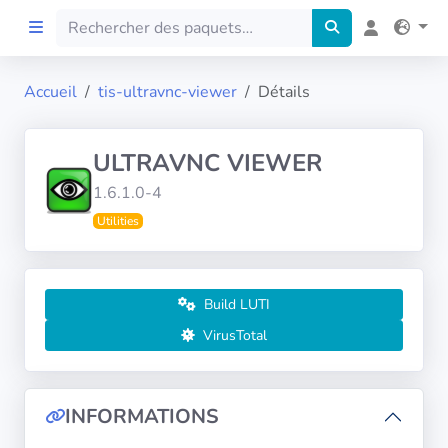
Accueil
tis-ultravnc-viewer
Détails
Accueil
ULTRAVNC VIEWER
Preprod
1.6.1.0-4
Utilities
À propos
FILTRES
Build LUTI
Langues
VirusTotal
Architectures
INFORMATIONS