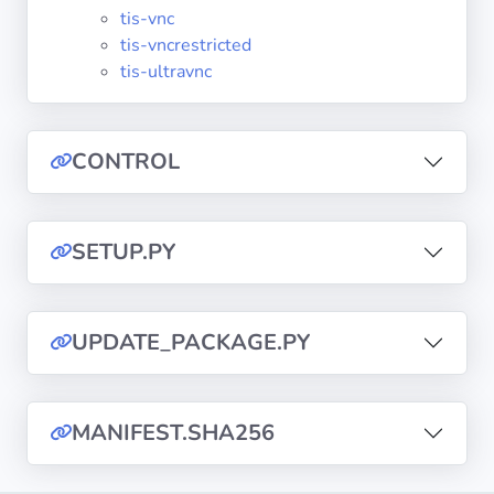
diffusion
tis-vnc
tis-vncrestricted
tis-ultravnc
Politiques de
confidentialité
CONTROL
CGU
Copyright
SETUP.PY
©
Tranquil
IT
2012
UPDATE_PACKAGE.PY
-
2026
MANIFEST.SHA256