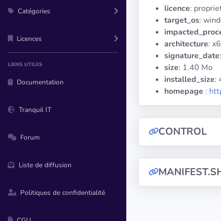
licence
: propri
Catégories
target_os
: win
impacted_proc
Licences
architecture
: x
signature_date
LIENS UTILES
size
: 1.40 Mo
installed_size
:
Documentation
homepage
:
htt
Tranquil IT
CONTROL
Forum
Liste de diffusion
MANIFEST.S
Politiques de confidentialité
CGU