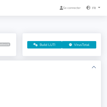
Se connecter
FR
Build LUTI
VirusTotal
network