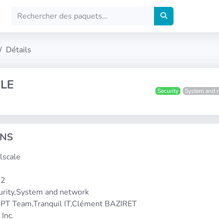
Détails
LE
Security
System and 
ONS
ilscale
-2
curity,System and network
PT Team,Tranquil IT,Clément BAZIRET
 Inc.