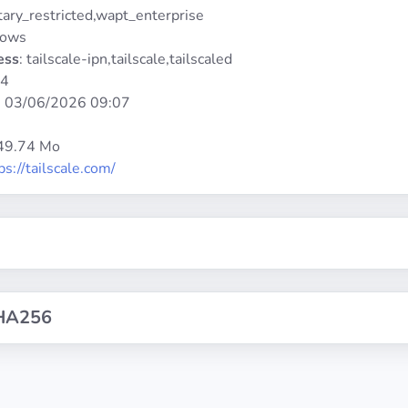
etary_restricted,wapt_enterprise
dows
ess
: tailscale-ipn,tailscale,tailscaled
64
:
03/06/2026 09:07
 49.74 Mo
ps://tailscale.com/
HA256