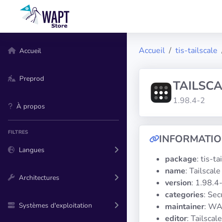
Accueil
tis-tailscale
Accueil
Preprod
TAILSCA
1.98.4-2
À propos
FILTRES
INFORMATI
Langues
package
: tis-ta
name
: Tailscale
Architectures
version
: 1.98.4
categories
: Se
Systèmes d'exploitation
maintainer
: WA
editor
: Tailscale