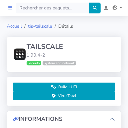
Accueil
tis-tailscale
Détails
Accueil
TAILSCALE
Preprod
1.90.4-2
Security
System and network
À propos
FILTRES
Build LUTI
Langues
VirusTotal
Architectures
INFORMATIONS