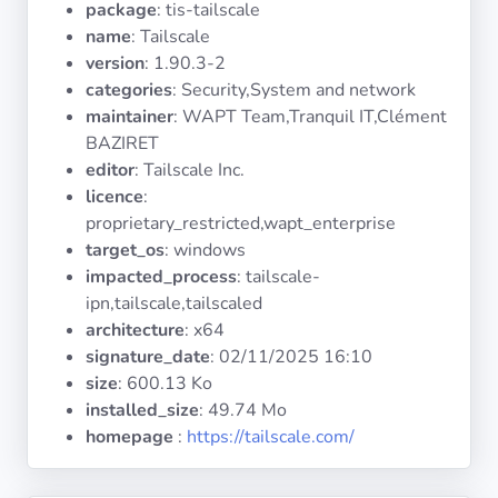
package
: tis-tailscale
Systèmes
d'exploitation
name
: Tailscale
version
: 1.90.3-2
categories
: Security,System and network
Catégories
maintainer
: WAPT Team,Tranquil IT,Clément
BAZIRET
Licences
editor
: Tailscale Inc.
licence
:
LIENS
proprietary_restricted,wapt_enterprise
UTILES
target_os
: windows
impacted_process
: tailscale-
Documentation
ipn,tailscale,tailscaled
architecture
: x64
signature_date
:
02/11/2025 16:10
Tranquil IT
size
: 600.13 Ko
installed_size
: 49.74 Mo
Forum
homepage
:
https://tailscale.com/
Liste de