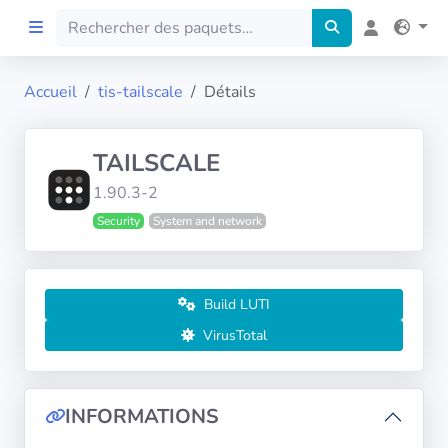
Accueil
tis-tailscale
Détails
Accueil
TAILSCALE
Preprod
1.90.3-2
Security
System and network
À propos
FILTRES
Build LUTI
Langues
VirusTotal
Architectures
INFORMATIONS