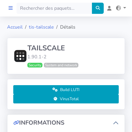
Accueil
tis-tailscale
Détails
Accueil
TAILSCALE
Preprod
1.90.1-2
Security
System and network
À propos
FILTRES
Build LUTI
Langues
VirusTotal
Architectures
INFORMATIONS