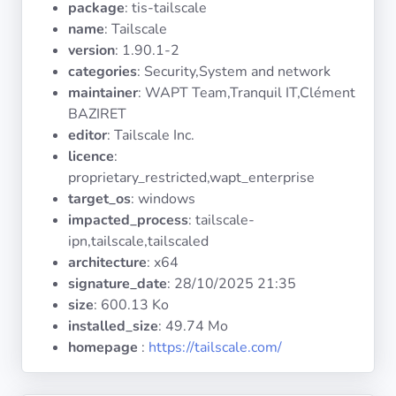
package
: tis-tailscale
Systèmes
d'exploitation
name
: Tailscale
version
: 1.90.1-2
categories
: Security,System and network
Catégories
maintainer
: WAPT Team,Tranquil IT,Clément
BAZIRET
Licences
editor
: Tailscale Inc.
licence
:
LIENS
proprietary_restricted,wapt_enterprise
UTILES
target_os
: windows
impacted_process
: tailscale-
Documentation
ipn,tailscale,tailscaled
architecture
: x64
signature_date
:
28/10/2025 21:35
Tranquil IT
size
: 600.13 Ko
installed_size
: 49.74 Mo
Forum
homepage
:
https://tailscale.com/
Liste de