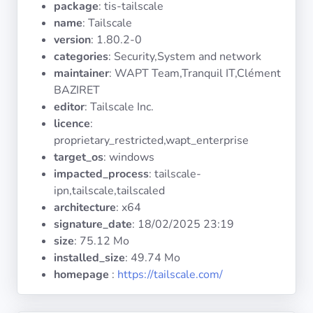
package
: tis-tailscale
Systèmes
d'exploitation
name
: Tailscale
version
: 1.80.2-0
categories
: Security,System and network
Catégories
maintainer
: WAPT Team,Tranquil IT,Clément
BAZIRET
Licences
editor
: Tailscale Inc.
licence
:
LIENS
proprietary_restricted,wapt_enterprise
UTILES
target_os
: windows
impacted_process
: tailscale-
Documentation
ipn,tailscale,tailscaled
architecture
: x64
signature_date
:
18/02/2025 23:19
Tranquil IT
size
: 75.12 Mo
installed_size
: 49.74 Mo
Forum
homepage
:
https://tailscale.com/
Liste de