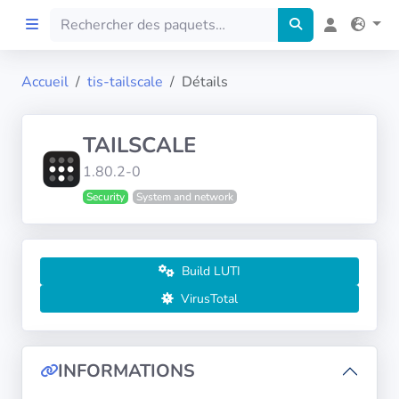
Accueil
tis-tailscale
Détails
Accueil
TAILSCALE
Preprod
1.80.2-0
Security
System and network
À propos
FILTRES
Build LUTI
Langues
VirusTotal
Architectures
INFORMATIONS