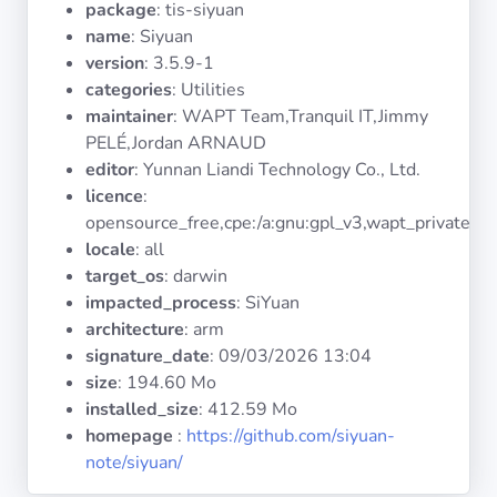
package
: tis-siyuan
Systèmes
d'exploitation
name
: Siyuan
version
: 3.5.9-1
categories
: Utilities
Catégories
maintainer
: WAPT Team,Tranquil IT,Jimmy
PELÉ,Jordan ARNAUD
Licences
editor
: Yunnan Liandi Technology Co., Ltd.
licence
:
LIENS
opensource_free,cpe:/a:gnu:gpl_v3,wapt_private
UTILES
locale
: all
target_os
: darwin
Documentation
impacted_process
: SiYuan
architecture
: arm
signature_date
:
09/03/2026 13:04
Tranquil IT
size
: 194.60 Mo
installed_size
: 412.59 Mo
Forum
homepage
:
https://github.com/siyuan-
note/siyuan/
Liste de