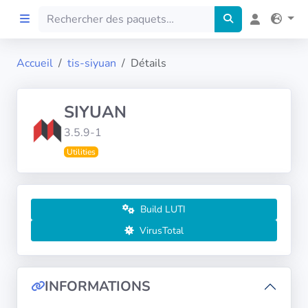
Accueil
tis-siyuan
Détails
Accueil
SIYUAN
Preprod
3.5.9-1
Utilities
À propos
FILTRES
Build LUTI
Langues
VirusTotal
Architectures
INFORMATIONS