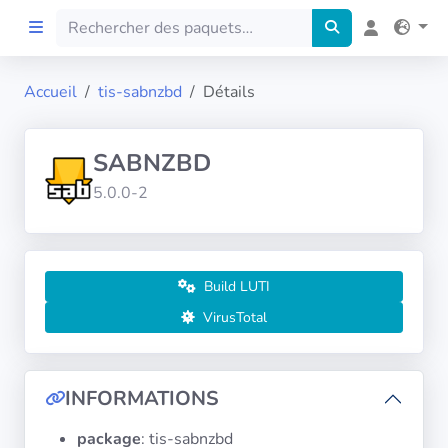
Accueil
tis-sabnzbd
Détails
Accueil
SABNZBD
Preprod
5.0.0-2
À propos
FILTRES
Build LUTI
VirusTotal
Langues
Architectures
INFORMATIONS
package
: tis-sabnzbd