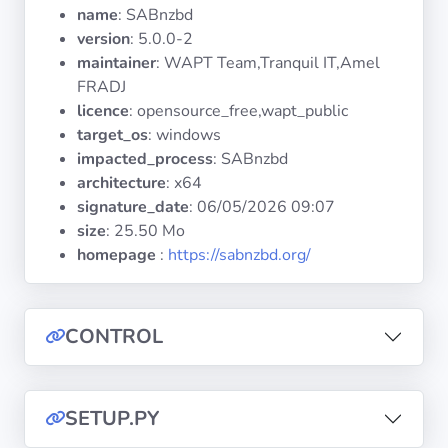
Systèmes
name
: SABnzbd
d'exploitation
version
: 5.0.0-2
maintainer
: WAPT Team,Tranquil IT,Amel
FRADJ
Catégories
licence
: opensource_free,wapt_public
target_os
: windows
Licences
impacted_process
: SABnzbd
architecture
: x64
LIENS
signature_date
:
06/05/2026 09:07
UTILES
size
: 25.50 Mo
homepage
:
https://sabnzbd.org/
Documentation
Tranquil IT
CONTROL
Forum
SETUP.PY
Liste de