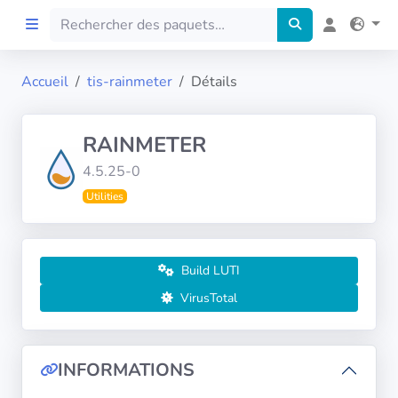
Accueil
tis-rainmeter
Détails
Accueil
RAINMETER
Preprod
4.5.25-0
Utilities
À propos
FILTRES
Build LUTI
Langues
VirusTotal
Architectures
INFORMATIONS