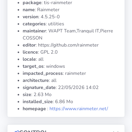
package
: tis-rainmeter
Systèmes
d'exploitation
name
: Rainmeter
version
: 4.5.25-0
categories
: utilities
Catégories
maintainer
: WAPT Team,Tranquil IT,Pierre
COSSON
Licences
editor
: https://github.com/rainmeter
licence
: GPL 2.0
LIENS
locale
: all
UTILES
target_os
: windows
impacted_process
: rainmeter
Documentation
architecture
: all
signature_date
:
22/05/2026 14:02
size
: 2.63 Mo
Tranquil IT
installed_size
: 6.86 Mo
homepage
:
https://www.rainmeter.net/
Forum
Liste de