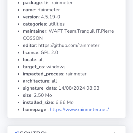
package
: tis-rainmeter
Systèmes
d'exploitation
name
: Rainmeter
version
: 4.5.19-0
categories
: utilities
Catégories
maintainer
: WAPT Team,Tranquil IT,Pierre
COSSON
Licences
editor
: https://github.com/rainmeter
licence
: GPL 2.0
LIENS
locale
: all
UTILES
target_os
: windows
impacted_process
: rainmeter
Documentation
architecture
: all
signature_date
:
14/08/2024 08:03
size
: 2.50 Mo
Tranquil IT
installed_size
: 6.86 Mo
homepage
:
https://www.rainmeter.net/
Forum
Liste de