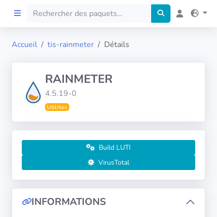
Accueil
tis-rainmeter
Détails
Accueil
RAINMETER
Preprod
4.5.19-0
Utilities
À propos
FILTRES
Build LUTI
Langues
VirusTotal
Architectures
INFORMATIONS