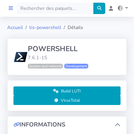
Accueil
tis-powershell
Détails
Accueil
POWERSHELL
Preprod
7.6.1-15
System and network
Development
À propos
FILTRES
Build LUTI
Langues
VirusTotal
Architectures
INFORMATIONS