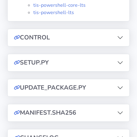
diffusion
tis-powershell-core-lts
tis-powershell-lts
Politiques de
confidentialité
CONTROL
CGU
SETUP.PY
Copyright
©
Tranquil
IT
UPDATE_PACKAGE.PY
2012
-
2026
MANIFEST.SHA256