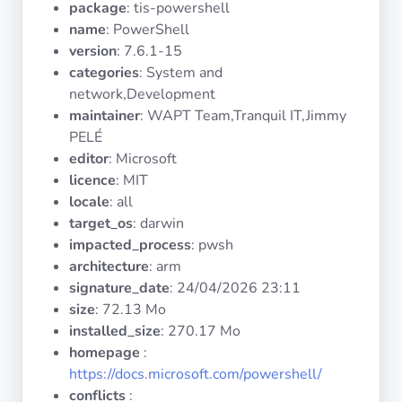
package
: tis-powershell
Systèmes
d'exploitation
name
: PowerShell
version
: 7.6.1-15
categories
: System and
Catégories
network,Development
maintainer
: WAPT Team,Tranquil IT,Jimmy
Licences
PELÉ
editor
: Microsoft
LIENS
licence
: MIT
UTILES
locale
: all
target_os
: darwin
Documentation
impacted_process
: pwsh
architecture
: arm
signature_date
:
24/04/2026 23:11
Tranquil IT
size
: 72.13 Mo
installed_size
: 270.17 Mo
Forum
homepage
:
https://docs.microsoft.com/powershell/
conflicts
:
Liste de