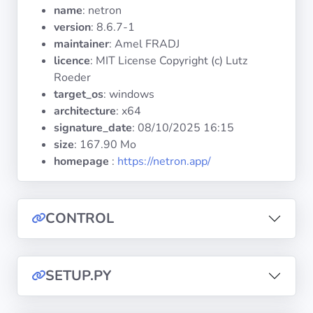
Systèmes
name
: netron
d'exploitation
version
: 8.6.7-1
maintainer
: Amel FRADJ
licence
: MIT License Copyright (c) Lutz
Catégories
Roeder
target_os
: windows
Licences
architecture
: x64
signature_date
:
08/10/2025 16:15
LIENS
size
: 167.90 Mo
UTILES
homepage
:
https://netron.app/
Documentation
CONTROL
Tranquil IT
Forum
SETUP.PY
Liste de