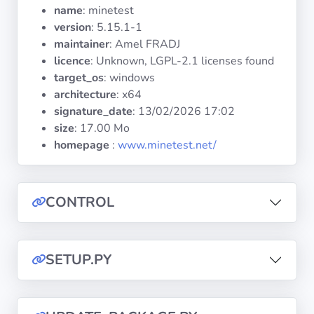
Systèmes
name
: minetest
d'exploitation
version
: 5.15.1-1
maintainer
: Amel FRADJ
licence
: Unknown, LGPL-2.1 licenses found
Catégories
target_os
: windows
architecture
: x64
Licences
signature_date
:
13/02/2026 17:02
size
: 17.00 Mo
LIENS
homepage
:
www.minetest.net/
UTILES
Documentation
CONTROL
Tranquil IT
SETUP.PY
Forum
Liste de