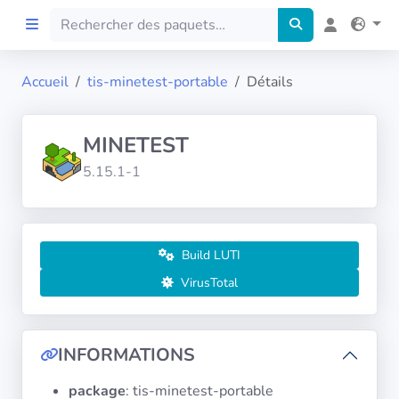
Accueil
tis-minetest-portable
Détails
Accueil
MINETEST
Preprod
5.15.1-1
À propos
FILTRES
Build LUTI
VirusTotal
Langues
Architectures
INFORMATIONS
package
: tis-minetest-portable