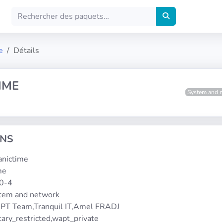
e
Détails
IME
System and 
ONS
anictime
me
.0-4
stem and network
PT Team,Tranquil IT,Amel FRADJ
etary_restricted,wapt_private