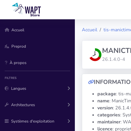
Accueil
tis-manictim
Accueil
Preprod
MANICT
26.1.4.0-4
À propos
FILTRES
INFORMATI
Langues
package
: tis-m
name
: ManicTi
Architectures
version
: 26.1.4
categories
: Sy
Systèmes d'exploitation
maintainer
: WA
licence
: propri