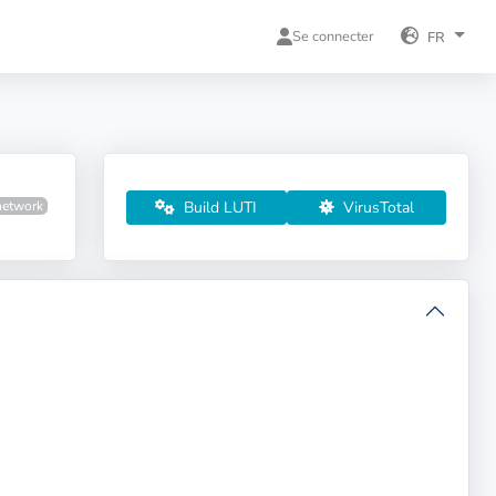
Se connecter
FR
Build LUTI
VirusTotal
network