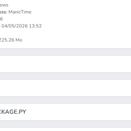
dows
ess
: ManicTime
86
:
04/05/2026 13:52
 225.26 Mo
CKAGE.PY