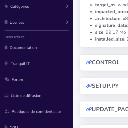
target_os
: win
Catégories
impacted_proc
architecture
: x
Licences
signature_date
size
: 99.17 Mo
LIENS UTILES
installed_size
:
Documentation
CONTROL
Tranquil IT
Forum
SETUP.PY
Liste de diffusion
UPDATE_PA
Politiques de confidentialité
CGU