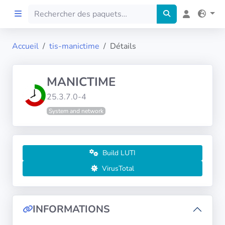
Accueil
tis-manictime
Détails
Accueil
MANICTIME
Preprod
25.3.7.0-4
System and network
À propos
FILTRES
Build LUTI
Langues
VirusTotal
Architectures
INFORMATIONS