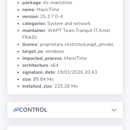
package
: tis-manictime
Systèmes
d'exploitation
name
: ManicTime
version
: 25.3.7.0-4
categories
: System and network
Catégories
maintainer
: WAPT Team,Tranquil IT,Amel
FRADJ
Licences
licence
: proprietary_restricted,wapt_private
target_os
: windows
LIENS
impacted_process
: ManicTime
UTILES
architecture
: x64
signature_date
:
19/01/2026 20:43
Documentation
size
: 89.84 Mo
installed_size
: 225.26 Mo
Tranquil IT
CONTROL
Forum
Liste de