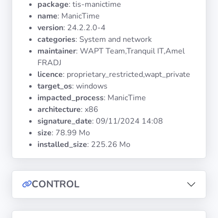
package
: tis-manictime
Systèmes
d'exploitation
name
: ManicTime
version
: 24.2.2.0-4
categories
: System and network
Catégories
maintainer
: WAPT Team,Tranquil IT,Amel
FRADJ
Licences
licence
: proprietary_restricted,wapt_private
target_os
: windows
LIENS
impacted_process
: ManicTime
UTILES
architecture
: x86
signature_date
:
09/11/2024 14:08
Documentation
size
: 78.99 Mo
installed_size
: 225.26 Mo
Tranquil IT
CONTROL
Forum
Liste de