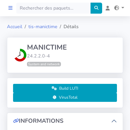
Accueil
tis-manictime
Détails
Accueil
MANICTIME
Preprod
24.2.2.0-4
System and network
À propos
FILTRES
Build LUTI
Langues
VirusTotal
Architectures
INFORMATIONS