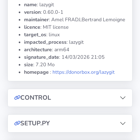
Systèmes
name
: lazygit
d'exploitation
version
: 0.60.0-1
maintainer
: Amel FRADJ,Bertrand Lemoigne
licence
: MIT license
Catégories
target_os
: linux
impacted_process
: lazygit
Licences
architecture
: arm64
signature_date
:
14/03/2026 21:05
LIENS
size
: 7.20 Mo
UTILES
homepage
:
https://donorbox.org/lazygit
Documentation
CONTROL
Tranquil IT
Forum
SETUP.PY
Liste de