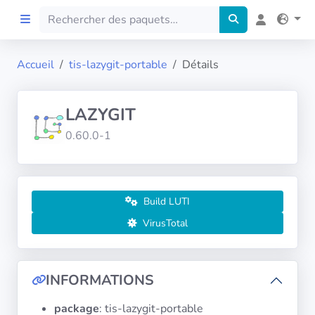
Accueil
tis-lazygit-portable
Détails
Accueil
LAZYGIT
Preprod
0.60.0-1
À propos
FILTRES
Build LUTI
VirusTotal
Langues
Architectures
INFORMATIONS
package
: tis-lazygit-portable