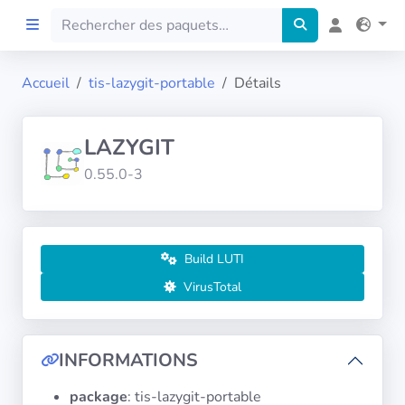
Accueil
tis-lazygit-portable
Détails
Accueil
LAZYGIT
Preprod
0.55.0-3
À propos
FILTRES
Build LUTI
VirusTotal
Langues
Architectures
INFORMATIONS
package
: tis-lazygit-portable