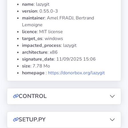
Systèmes
name
: lazygit
d'exploitation
version
: 0.55.0-3
maintainer
: Amel FRADJ, Bertrand
Lemoigne
Catégories
licence
: MIT license
target_os
: windows
Licences
impacted_process
: lazygit
architecture
: x86
LIENS
signature_date
:
11/09/2025 15:06
UTILES
size
: 7.78 Mo
homepage
:
https://donorbox.org/lazygit
Documentation
Tranquil IT
CONTROL
Forum
SETUP.PY
Liste de