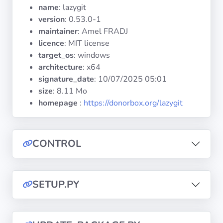
Systèmes
name
: lazygit
d'exploitation
version
: 0.53.0-1
maintainer
: Amel FRADJ
licence
: MIT license
Catégories
target_os
: windows
architecture
: x64
Licences
signature_date
:
10/07/2025 05:01
size
: 8.11 Mo
LIENS
homepage
:
https://donorbox.org/lazygit
UTILES
Documentation
CONTROL
Tranquil IT
SETUP.PY
Forum
Liste de