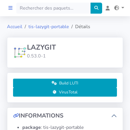
Accueil
tis-lazygit-portable
Détails
Accueil
LAZYGIT
Preprod
0.53.0-1
À propos
FILTRES
Build LUTI
VirusTotal
Langues
Architectures
INFORMATIONS
package
: tis-lazygit-portable