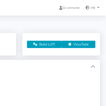
Se connecter
FR
Build LUTI
VirusTotal