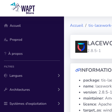
Accueil
tis-lacework-
Accueil
Preprod
LACEW
2.8.5-1
À propos
FILTRES
INFORMATI
Langues
package
: tis-l
name
: lacework
Architectures
version
: 2.8.5-
maintainer
: Am
Systèmes d'exploitation
licence
: Apache
target_os
: win