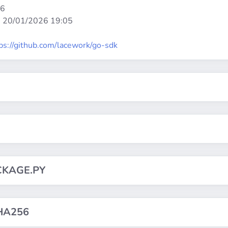
86
:
20/01/2026 19:05
ps://github.com/lacework/go-sdk
CKAGE.PY
HA256