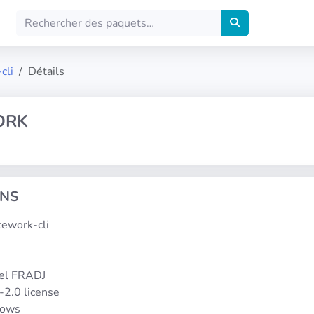
cli
Détails
ORK
ONS
acework-cli
1
el FRADJ
-2.0 license
dows