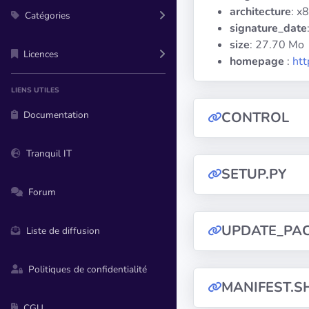
architecture
: x
Catégories
signature_date
size
: 27.70 Mo
Licences
homepage
:
htt
LIENS UTILES
Documentation
CONTROL
Tranquil IT
SETUP.PY
Forum
UPDATE_PA
Liste de diffusion
Politiques de confidentialité
MANIFEST.S
CGU