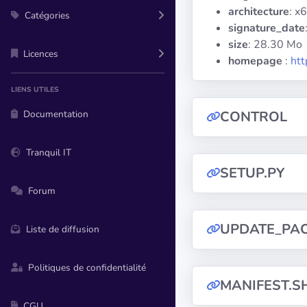
architecture
: x
Catégories
signature_date
size
: 28.30 Mo
Licences
homepage
:
htt
LIENS UTILES
Documentation
CONTROL
Tranquil IT
SETUP.PY
Forum
UPDATE_PA
Liste de diffusion
Politiques de confidentialité
MANIFEST.S
CGU