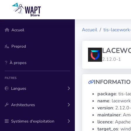
Accueil
tis-lacework-
Accueil
Preprod
LACEW
2.12.0-1
À propos
FILTRES
INFORMATI
Langues
package
: tis-l
name
: lacework
Architectures
version
: 2.12.0
maintainer
: Am
Systèmes d'exploitation
licence
: Apache
target_os
: win