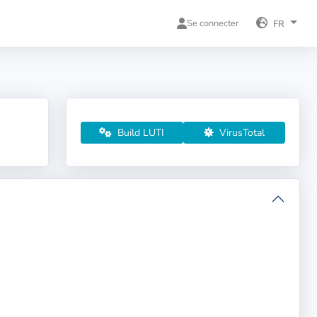
Se connecter
FR
Build LUTI
VirusTotal