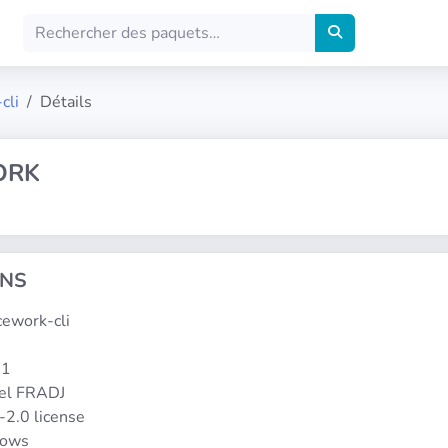
cli
Détails
ORK
ONS
acework-cli
-1
el FRADJ
-2.0 license
dows