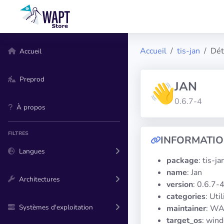
Accueil
tis-jan
Dét
Accueil
Preprod
JAN
0.6.7-4
À propos
FILTRES
INFORMATI
Langues
package
: tis-ja
name
: Jan
Architectures
version
: 0.6.7-
categories
: Util
Systèmes d'exploitation
maintainer
: WA
target_os
: win