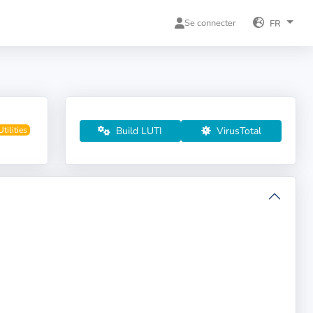
Se connecter
FR
Build LUTI
VirusTotal
Utilities