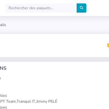
ails
ONS
n
4
ities
PT Team,Tranquil IT,Jimmy PELÉ
dows