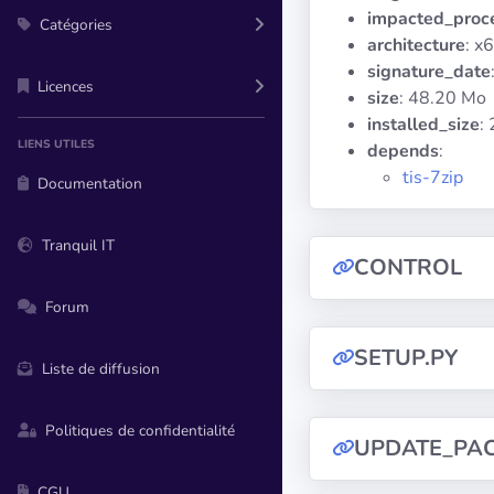
impacted_proc
Catégories
architecture
: x
signature_date
Licences
size
: 48.20 Mo
installed_size
:
LIENS UTILES
depends
:
tis-7zip
Documentation
Tranquil IT
CONTROL
Forum
SETUP.PY
Liste de diffusion
Politiques de confidentialité
UPDATE_PA
CGU