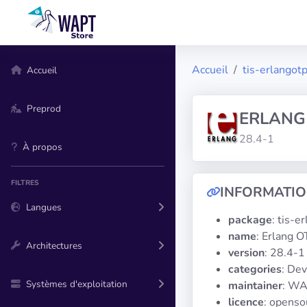
Accueil
tis-erlangot
Accueil
Preprod
ERLANG
28.4-1
À propos
FILTRES
INFORMATI
Langues
package
: tis-e
name
: Erlang 
Architectures
version
: 28.4-1
categories
: De
Systèmes d'exploitation
maintainer
: WA
licence
: openso