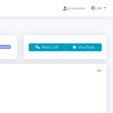
Se connecter
FR
Build LUTI
VirusTotal
lopment