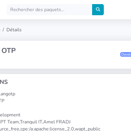
p
Détails
 OTP
Deve
ONS
rlangotp
OTP
velopment
PT Team,Tranquil IT,Amel FRADJ
urce_free,cpe:/a:apache:license_2.0,wapt_public