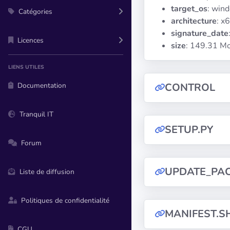
target_os
: win
Catégories
architecture
: x
signature_date
Licences
size
: 149.31 M
LIENS UTILES
Documentation
CONTROL
Tranquil IT
SETUP.PY
Forum
UPDATE_PA
Liste de diffusion
Politiques de confidentialité
MANIFEST.S
CGU