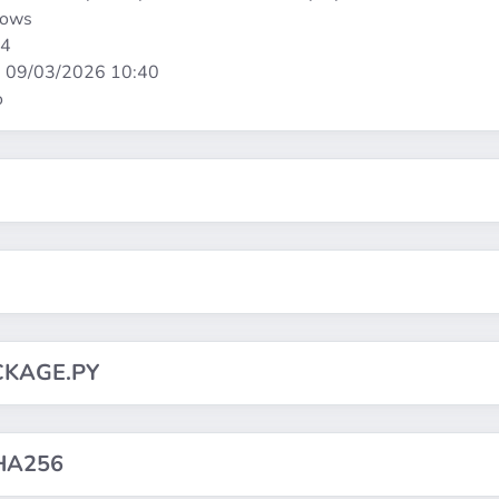
dows
64
:
09/03/2026 10:40
o
CKAGE.PY
HA256