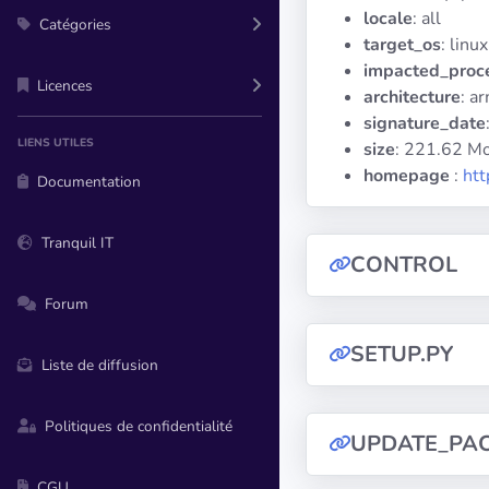
locale
: all
Catégories
target_os
: linux
impacted_proc
Licences
architecture
: a
signature_date
LIENS UTILES
size
: 221.62 M
homepage
:
htt
Documentation
Tranquil IT
CONTROL
Forum
SETUP.PY
Liste de diffusion
Politiques de confidentialité
UPDATE_PA
CGU