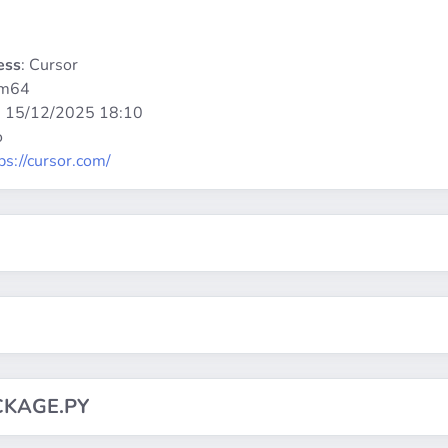
ess
: Cursor
rm64
:
15/12/2025 18:10
o
ps://cursor.com/
CKAGE.PY