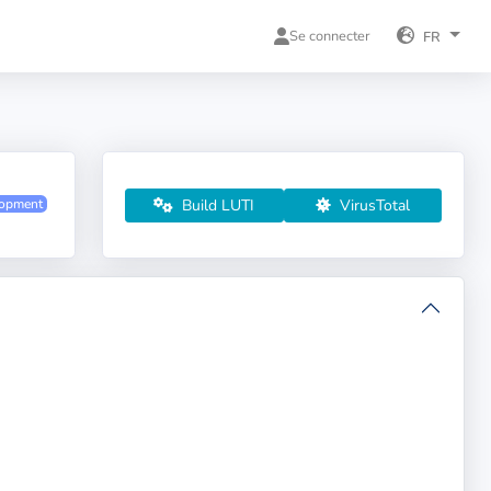
Se connecter
FR
Build LUTI
VirusTotal
lopment