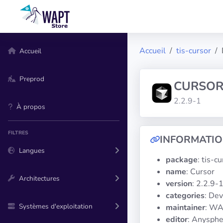
Accueil
tis-cursor
Accueil
Preprod
CURSO
2.2.9-1
À propos
FILTRES
INFORMATI
Langues
package
: tis-c
name
: Cursor
Architectures
version
: 2.2.9-
categories
: De
Systèmes d'exploitation
maintainer
: WA
editor
: Anysph