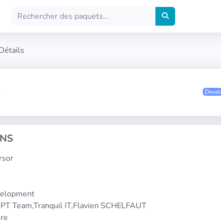
Détails
R
Deve
ONS
ursor
1
velopment
PT Team,Tranquil IT,Flavien SCHELFAUT
ere