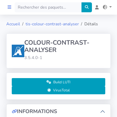
Accueil
tis-colour-contrast-analyser
Détails
Accueil
COLOUR-CONTRAST-
Preprod
ANALYSER
3.5.4.0-1
À propos
FILTRES
Build LUTI
Langues
VirusTotal
Architectures
INFORMATIONS