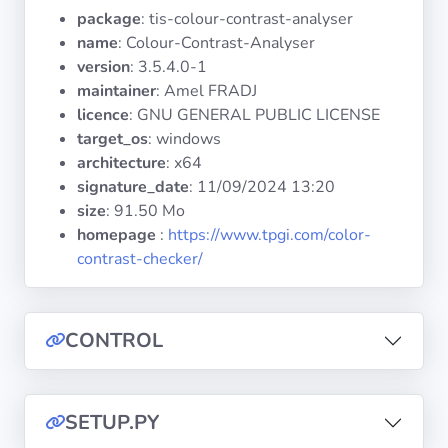
Systèmes
package
: tis-colour-contrast-analyser
d'exploitation
name
: Colour-Contrast-Analyser
version
: 3.5.4.0-1
Catégories
maintainer
: Amel FRADJ
licence
: GNU GENERAL PUBLIC LICENSE
target_os
: windows
Licences
architecture
: x64
signature_date
:
11/09/2024 13:20
LIENS
UTILES
size
: 91.50 Mo
homepage
:
https://www.tpgi.com/color-
contrast-checker/
Documentation
Tranquil IT
CONTROL
Forum
SETUP.PY
Liste de