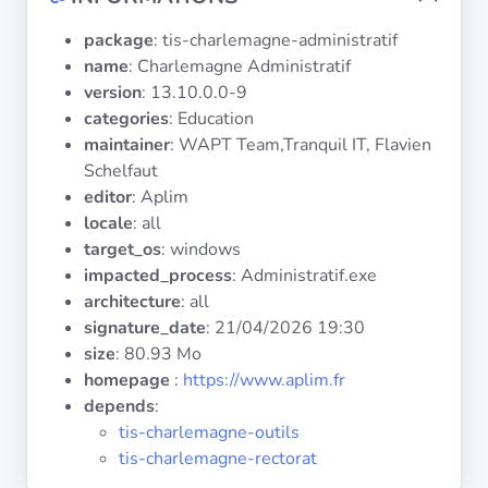
Systèmes
d'exploitation
package
: tis-charlemagne-administratif
name
: Charlemagne Administratif
version
: 13.10.0.0-9
Catégories
categories
: Education
maintainer
: WAPT Team,Tranquil IT, Flavien
Licences
Schelfaut
editor
: Aplim
LIENS
locale
: all
UTILES
target_os
: windows
impacted_process
: Administratif.exe
Documentation
architecture
: all
signature_date
:
21/04/2026 19:30
Tranquil IT
size
: 80.93 Mo
homepage
:
https://www.aplim.fr
depends
:
Forum
tis-charlemagne-outils
tis-charlemagne-rectorat
Liste de