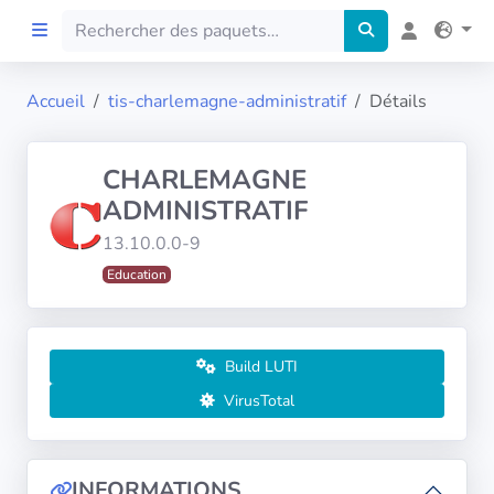
Accueil
tis-charlemagne-administratif
Détails
Accueil
CHARLEMAGNE
Preprod
ADMINISTRATIF
13.10.0.0-9
À propos
Education
FILTRES
Langues
Build LUTI
VirusTotal
Architectures
INFORMATIONS