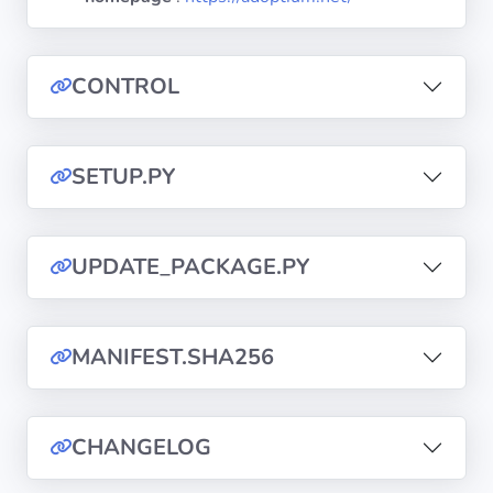
diffusion
CONTROL
Politiques de
confidentialité
CGU
SETUP.PY
Copyright
©
UPDATE_PACKAGE.PY
Tranquil
IT
2012
MANIFEST.SHA256
-
2026
CHANGELOG