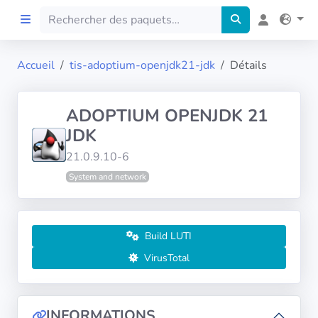
Accueil
tis-adoptium-openjdk21-jdk
Détails
Accueil
ADOPTIUM OPENJDK 21
Preprod
JDK
21.0.9.10-6
À propos
System and network
FILTRES
Langues
Build LUTI
VirusTotal
Architectures
INFORMATIONS