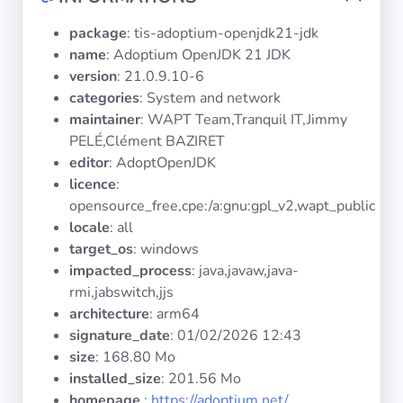
Systèmes
d'exploitation
package
: tis-adoptium-openjdk21-jdk
name
: Adoptium OpenJDK 21 JDK
version
: 21.0.9.10-6
Catégories
categories
: System and network
maintainer
: WAPT Team,Tranquil IT,Jimmy
Licences
PELÉ,Clément BAZIRET
editor
: AdoptOpenJDK
LIENS
licence
:
UTILES
opensource_free,cpe:/a:gnu:gpl_v2,wapt_public
locale
: all
Documentation
target_os
: windows
impacted_process
: java,javaw,java-
Tranquil IT
rmi,jabswitch,jjs
architecture
: arm64
signature_date
:
01/02/2026 12:43
Forum
size
: 168.80 Mo
installed_size
: 201.56 Mo
homepage
:
https://adoptium.net/
Liste de