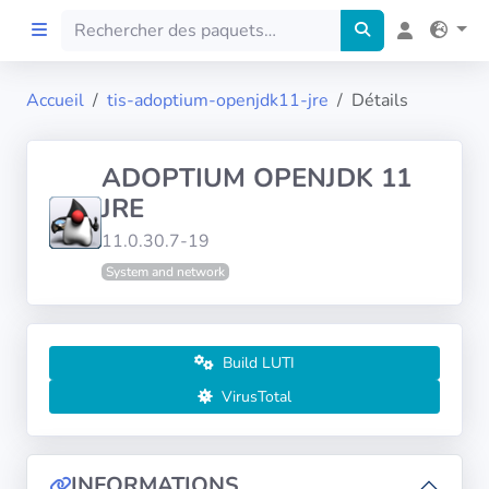
Accueil
tis-adoptium-openjdk11-jre
Détails
Accueil
ADOPTIUM OPENJDK 11
Preprod
JRE
11.0.30.7-19
À propos
System and network
FILTRES
Langues
Build LUTI
VirusTotal
Architectures
INFORMATIONS