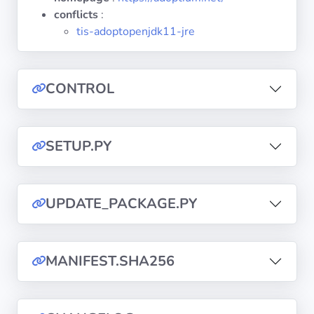
diffusion
conflicts
:
tis-adoptopenjdk11-jre
Politiques de
confidentialité
CONTROL
CGU
Copyright
SETUP.PY
©
Tranquil
IT
UPDATE_PACKAGE.PY
2012
-
2026
MANIFEST.SHA256