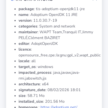
Systèmes
d'exploitation
package
: tis-adoptium-openjdk11-jre
name
: Adoptium OpenJDK 11 JRE
version
: 11.0.30.7-19
Catégories
categories
: System and network
maintainer
: WAPT Team,Tranquil IT,Jimmy
Licences
PELÉ,Clément BAZIRET
editor
: AdoptOpenJDK
LIENS
licence
:
UTILES
opensource_free,cpe:/a:gnu:gpl_v2,wapt_public
locale
: all
Documentation
target_os
: windows
impacted_process
: java,javaw,java-
Tranquil IT
rmi,jabswitch,jjs
architecture
: x64
signature_date
:
08/02/2026 18:01
Forum
size
: 58.71 Mo
installed_size
: 201.56 Mo
homepage
:
https://adoptium.net/
Liste de