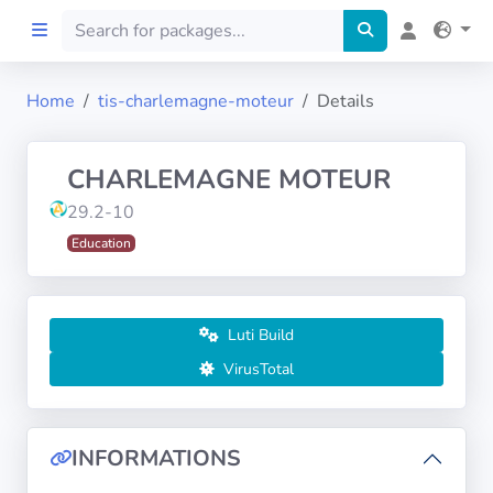
Home
tis-charlemagne-moteur
Details
Home
CHARLEMAGNE MOTEUR
Preprod
29.2-10
Education
About
FILTERS
Luti Build
Languages
VirusTotal
Architectures
INFORMATIONS