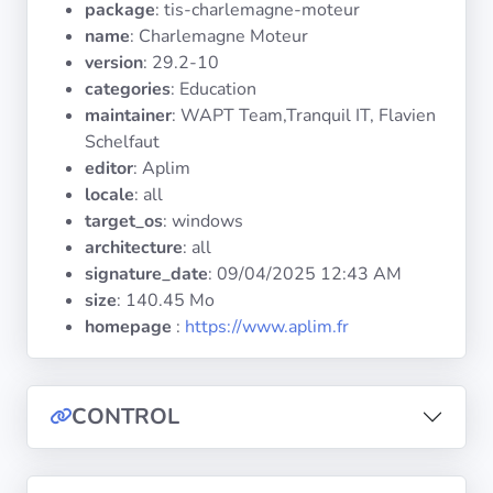
package
: tis-charlemagne-moteur
Operating
Systems
name
: Charlemagne Moteur
version
: 29.2-10
categories
: Education
Categories
maintainer
: WAPT Team,Tranquil IT, Flavien
Schelfaut
Licenses
editor
: Aplim
locale
: all
USEFUL
target_os
: windows
LINKS
architecture
: all
signature_date
:
09/04/2025 12:43 AM
Documentation
size
: 140.45 Mo
homepage
:
https://www.aplim.fr
Tranquil IT
CONTROL
Forum
Mailing list