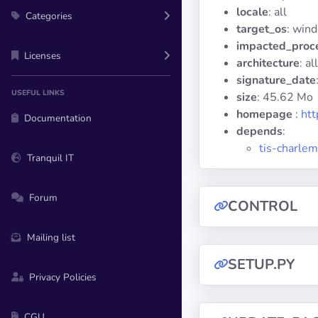
locale
: all
Categories
target_os
: win
impacted_proc
Licenses
architecture
: all
signature_date
USEFUL LINKS
size
: 45.62 Mo
homepage
:
htt
Documentation
depends
:
tis-charlem
Tranquil IT
Forum
CONTROL
Mailing list
SETUP.PY
Privacy Policies
CGU