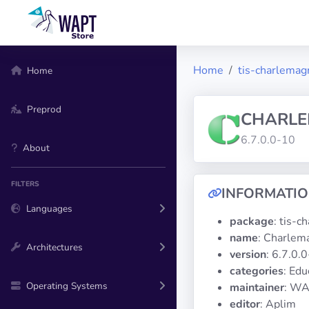
Home
tis-charlemag
Home
Preprod
CHARLE
6.7.0.0-10
About
FILTERS
INFORMATI
Languages
package
: tis-
name
: Charlem
Architectures
version
: 6.7.0.
categories
: Edu
Operating Systems
maintainer
: WA
editor
: Aplim