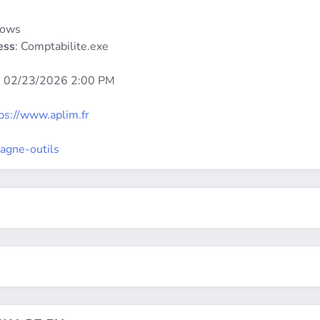
dows
ess
: Comptabilite.exe
:
02/23/2026 2:00 PM
ps://www.aplim.fr
agne-outils