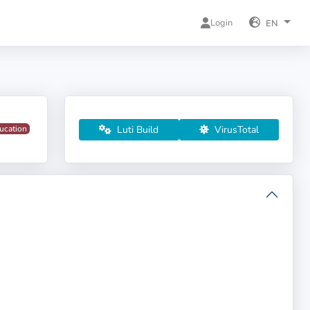
Login
EN
Luti Build
VirusTotal
ucation