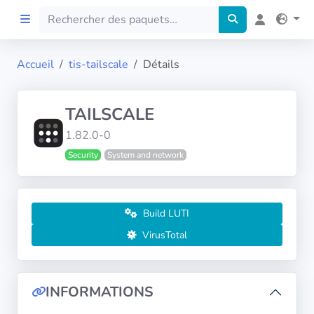
Accueil
tis-tailscale
Détails
Accueil
TAILSCALE
Preprod
1.82.0-0
Security
System and network
À propos
FILTRES
Build LUTI
Langues
VirusTotal
Architectures
INFORMATIONS