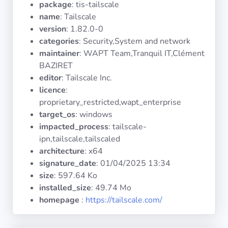
package
: tis-tailscale
Systèmes
d'exploitation
name
: Tailscale
version
: 1.82.0-0
categories
: Security,System and network
Catégories
maintainer
: WAPT Team,Tranquil IT,Clément
BAZIRET
Licences
editor
: Tailscale Inc.
licence
:
LIENS
proprietary_restricted,wapt_enterprise
UTILES
target_os
: windows
impacted_process
: tailscale-
Documentation
ipn,tailscale,tailscaled
architecture
: x64
signature_date
:
01/04/2025 13:34
Tranquil IT
size
: 597.64 Ko
installed_size
: 49.74 Mo
Forum
homepage
:
https://tailscale.com/
Liste de