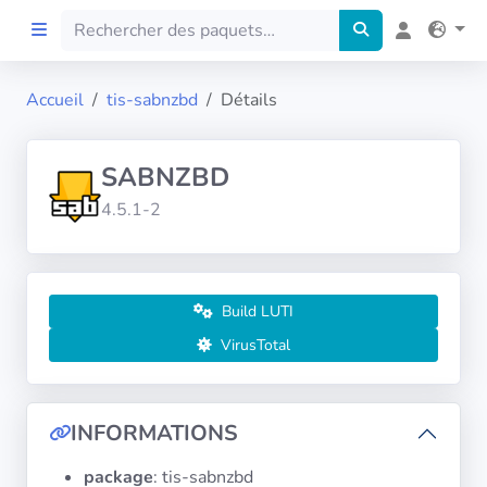
Accueil
tis-sabnzbd
Détails
Accueil
SABNZBD
Preprod
4.5.1-2
À propos
FILTRES
Build LUTI
VirusTotal
Langues
Architectures
INFORMATIONS
package
: tis-sabnzbd