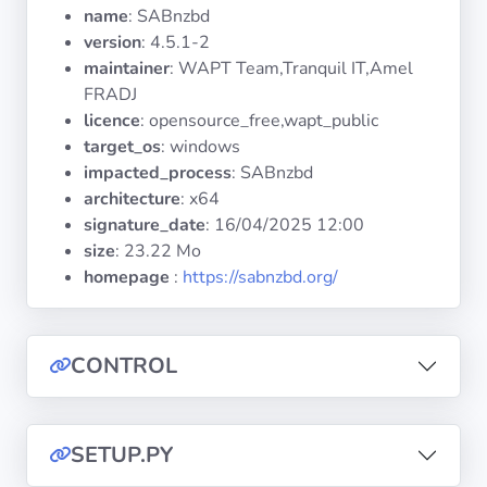
Systèmes
name
: SABnzbd
d'exploitation
version
: 4.5.1-2
maintainer
: WAPT Team,Tranquil IT,Amel
FRADJ
Catégories
licence
: opensource_free,wapt_public
target_os
: windows
Licences
impacted_process
: SABnzbd
architecture
: x64
LIENS
signature_date
:
16/04/2025 12:00
UTILES
size
: 23.22 Mo
homepage
:
https://sabnzbd.org/
Documentation
Tranquil IT
CONTROL
Forum
SETUP.PY
Liste de