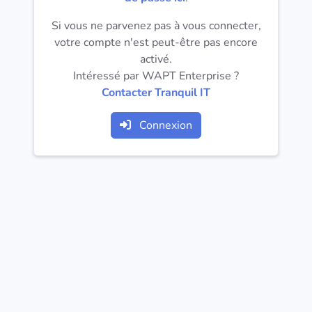
Systèmes
d'exploitation
Si vous ne parvenez pas à vous connecter,
votre compte n'est peut-être pas encore
activé.
Catégories
Intéressé par WAPT Enterprise ?
Contacter Tranquil IT
Licences
Connexion
LIENS
UTILES
Documentation
Tranquil IT
Forum
Liste de