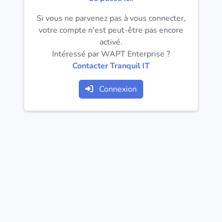
Systèmes
d'exploitation
Si vous ne parvenez pas à vous connecter,
votre compte n'est peut-être pas encore
activé.
Catégories
Intéressé par WAPT Enterprise ?
Contacter Tranquil IT
Licences
Connexion
LIENS
UTILES
Documentation
Tranquil IT
Forum
Liste de