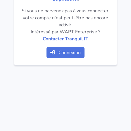
Systèmes
d'exploitation
Si vous ne parvenez pas à vous connecter,
votre compte n'est peut-être pas encore
activé.
Catégories
Intéressé par WAPT Enterprise ?
Contacter Tranquil IT
Licences
Connexion
LIENS
UTILES
Documentation
Tranquil IT
Forum
Liste de